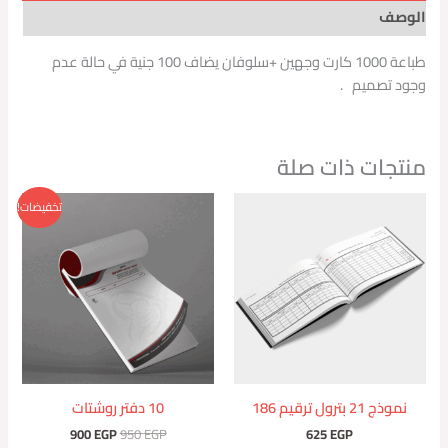
الوصف
طباعة 1000 كارت وجهين +سلوفان يضاف 100 جنية في حالة عدم
وجود تصميم .
منتجات ذات صلة
السعر
السعر
تخفيضات!
الأصلي
الحالي
هو:
هو:
900 EGP.
950 EGP.
نموذج 21 بترول ترقيم 186
10 دفتر روشتات
900
EGP
950
EGP
625
EGP