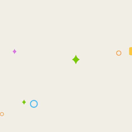
خطي
لى
لمحتوى