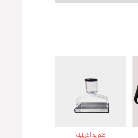
ختم يد أكريليك