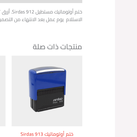
ختم أوتوماتيك مستطيل Sirdas 912. أزرق / أحمر مقاس [ 1.6X4.6] سم + التصميم.
الاستلام يوم عمل بعد الانتهاء من التصمي
منتجات ذات صلة
ختم أوتوماتيك Sirdas 913