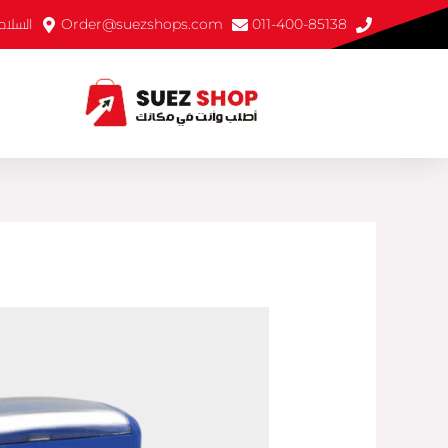
خطي
011-400-85138
Order@suezshops.com
السلام 1 - السو
لى
لمحتوى
كمية
ختم
أوتوماتيك
Sirdas
912